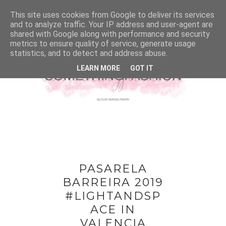
This site uses cookies from Google to deliver its services
and to analyze traffic. Your IP address and user-agent are
shared with Google along with performance and security
metrics to ensure quality of service, generate usage
statistics, and to detect and address abuse.
LEARN MORE
GOT IT
PASARELA
BARREIRA 2019
#LIGHTANDSP
ACE IN
VALENCIA