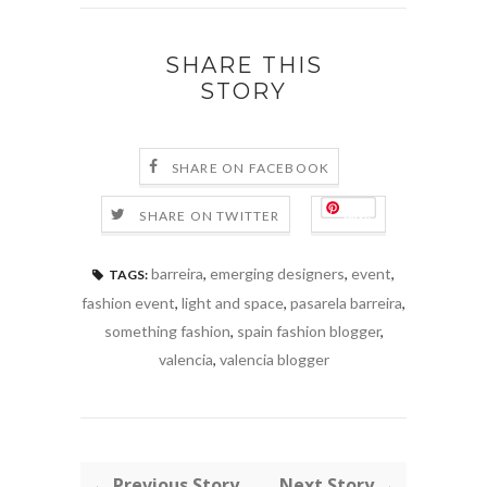
SHARE THIS
STORY
SHARE ON FACEBOOK
Save
SHARE ON TWITTER
barreira
,
emerging designers
,
event
,
TAGS:
fashion event
,
light and space
,
pasarela barreira
,
something fashion
,
spain fashion blogger
,
valencia
,
valencia blogger
← Previous Story
Next Story →